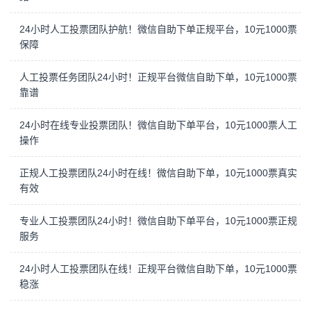
24小时人工投票团队护航！微信自助下单正规平台，10元1000票
保障
人工投票任务团队24小时！正规平台微信自助下单，10元1000票
靠谱
24小时在线专业投票团队！微信自助下单平台，10元1000票人工
操作
正规人工投票团队24小时在线！微信自助下单，10元1000票真实
有效
专业人工投票团队24小时！微信自助下单平台，10元1000票正规
服务
24小时人工投票团队在线！正规平台微信自助下单，10元1000票
稳涨